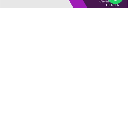
Dúvidas sobre o
processo seletivo
(21) 99943-6432 - opção secretária acadêmica
ou (21) 2189-9333
cepoa@oculistasassociados.com.br